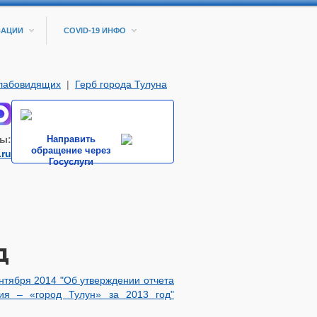
ЗАЦИИ
COVID-19 ИНФО
слабовидящих
|
Герб города Тулуна
ы:
Направить
обращение через
.ru
Госуслуги
д
нтября 2014 "Об утверждении отчета
ия – «город Тулун» за 2013 год"