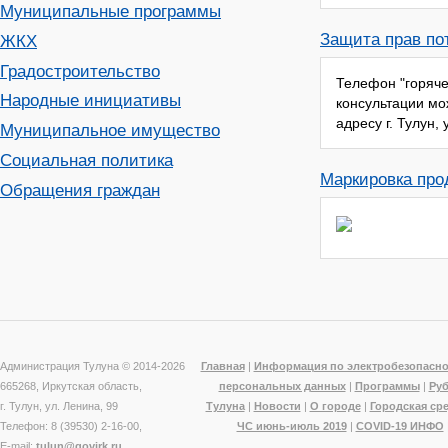
Муниципальные программы
Защита прав по
ЖКХ
Градостроительство
Телефон "горяче
Народные инициативы
консультации мо
адресу г. Тулун, у
Муниципальное имущество
Социальная политика
Маркировка про
Обращения граждан
Администрация Тулуна © 2014-
2026
Главная
|
Информация по электробезопасно
665268, Иркутская область,
персональных данных
|
Программы
|
Ру
г. Тулун, ул. Ленина, 99
Тулуна
|
Новости
|
О городе
|
Городская ср
Телефон: 8 (39530) 2-16-00,
ЧС июнь-июль 2019
|
COVID-19 ИНФО
E-mail:
tulun@govirk.ru