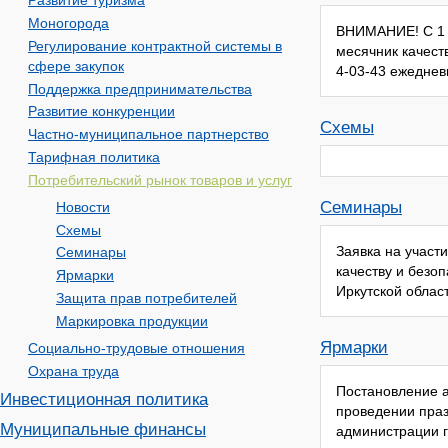
Развитие туризма
Моногорода
ВНИМАНИЕ! С 1 п
Регулирование контрактной системы в
месячник качест
сфере закупок
4-03-43 ежеднев
Поддержка предпринимательства
Развитие конкуренции
Схемы
Частно-муниципальное партнерство
Тарифная политика
Потребительский рынок товаров и услуг
Семинары
Новости
Схемы
Заявка на участ
Семинары
качеству и безо
Ярмарки
Иркутской облас
Защита прав потребителей
Маркировка продукции
Ярмарки
Социально-трудовые отношения
Охрана труда
Постановление а
Инвестиционная политика
проведении праз
Муниципальные финансы
администрации г