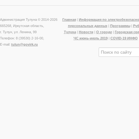
Администрация Тулуна © 2014-
2026
Главная
|
Информация по электробезопасно
665268, Иркутская область,
персональных данных
|
Программы
|
Ру
г. Тулун, ул. Ленина, 99
Тулуна
|
Новости
|
О городе
|
Городская ср
Телефон: 8 (39530) 2-16-00,
ЧС июнь-июль 2019
|
COVID-19 ИНФО
E-mail:
tulun@govirk.ru