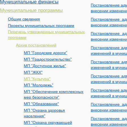
Муниципальные финансы
Постановление адм
Муниципальные программы
внесении изменени
Общие сведения
Постановление ад
внесении изменени
Проекты муниципальных программ
Перечень утвержденных муниципальных
Постановление ад
программ
внесении изменени
Архив постановлений
Постановление адм
МП "Городские дороги"
изменений в муниц
МП "Градостроительство"
Постановление адм
МП "Доступное жилье"
изменений в муниц
МП "ЖКХ"
Постановление адм
МП "Культура"
изменений в муниц
МП "Молодежь"
Постановление адм
МП "Обеспечение комплексных
изменений в муниц
мер безопасности"
МП "Образование"
Постановление ад
внесении изменени
МП "Охрана здоровья
населения"
Постановление ад
МП "Охрана окружающей
внесении изменени