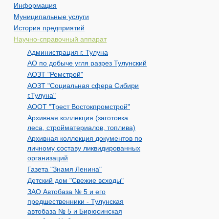
Информация
Муниципальные услуги
История предприятий
Научно-справочный аппарат
Администрация г. Тулуна
АО по добыче угля разрез Тулунский
АОЗТ "Ремстрой"
АОЗТ "Социальная сфера Сибири
г.Тулуна"
АООТ "Трест Востокпромстрой"
Архивная коллекция (заготовка
леса, стройматериалов, топлива)
Архивная коллекция документов по
личному составу ликвидированных
организаций
Газета "Знамя Ленина"
Детский дом "Свежие всходы"
ЗАО Автобаза № 5 и его
предшественники - Тулунская
автобаза № 5 и Бирюсинская