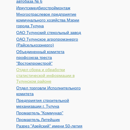
автобаза № 6
Иркутскмедбиостроймонтаж
Многоотраслевое предприятие
коммунального хозяйства Мэрии
города Тулуна
ОАО Тулунский стекольный завод
ОАО Тулунское агропромэнерго
(Райсельхозэнерго)
Объединенный комитета
профсоюза треста
"Востокпромстрой"
Отдел сбора и обработки
статистической информации в
Тулунском районе
Отдел торговли Исполнительного
комитета
Предприятия строительной
механизации г. Тулуна
Промартель "Коммунар"
Промартель Литейщик
Разрез "Азейский" имени 50-летия