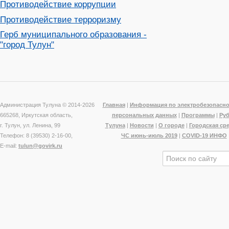
Противодействие коррупции
Противодействие терроризму
Герб муниципального образования -
"город Тулун"
Администрация Тулуна © 2014-
2026
Главная
|
Информация по электробезопасно
665268, Иркутская область,
персональных данных
|
Программы
|
Ру
г. Тулун, ул. Ленина, 99
Тулуна
|
Новости
|
О городе
|
Городская ср
Телефон: 8 (39530) 2-16-00,
ЧС июнь-июль 2019
|
COVID-19 ИНФО
E-mail:
tulun@govirk.ru