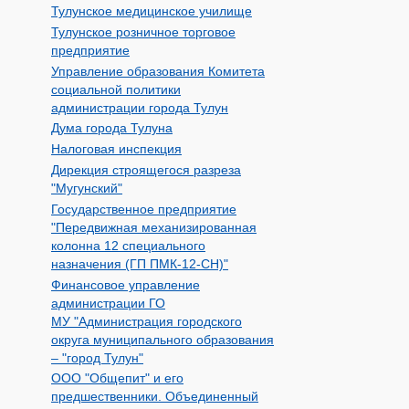
Тулунское медицинское училище
Тулунское розничное торговое
предприятие
Управление образования Комитета
социальной политики
администрации города Тулун
Дума города Тулуна
Налоговая инспекция
Дирекция строящегося разреза
"Мугунский"
Государственное предприятие
"Передвижная механизированная
колонна 12 специального
назначения (ГП ПМК-12-СН)"
Финансовое управление
администрации ГО
МУ "Администрация городского
округа муниципального образования
– "город Тулун"
ООО "Общепит" и его
предшественники. Объединенный