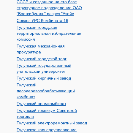
СССР и созданное на его базе
структурное подразделение ОАО
"Востсибуголь" разрез "Азейс
Совхоз УРС Комбината 16
Тулунская городская
территориальная избирательная
комиссия
Тулунская межрайонная
прокуратура
Тулунский городской торг
Тулунский государственный
учительский университет
Тулунский кирпичный завод
Тулунский
лесодеревообрабатывающий
комбинат
Тулунский промкомбинат
Тулунский техникум Советской
торговли
Тулунский электроремонтный завод
Тулунское карьероуправление