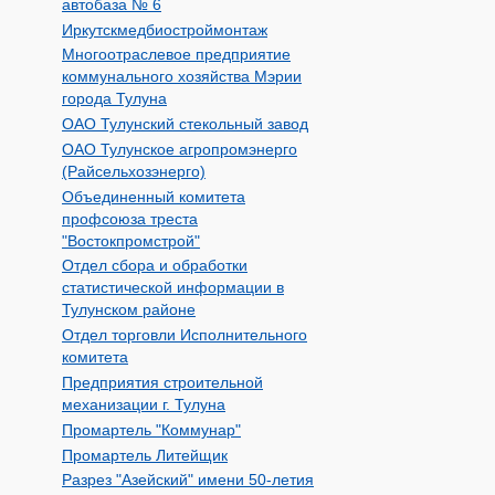
автобаза № 6
Иркутскмедбиостроймонтаж
Многоотраслевое предприятие
коммунального хозяйства Мэрии
города Тулуна
ОАО Тулунский стекольный завод
ОАО Тулунское агропромэнерго
(Райсельхозэнерго)
Объединенный комитета
профсоюза треста
"Востокпромстрой"
Отдел сбора и обработки
статистической информации в
Тулунском районе
Отдел торговли Исполнительного
комитета
Предприятия строительной
механизации г. Тулуна
Промартель "Коммунар"
Промартель Литейщик
Разрез "Азейский" имени 50-летия