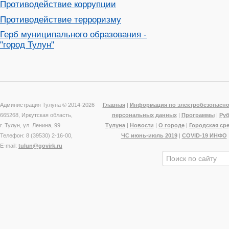
Противодействие коррупции
Противодействие терроризму
Герб муниципального образования -
"город Тулун"
Администрация Тулуна © 2014-
2026
Главная
|
Информация по электробезопасно
665268, Иркутская область,
персональных данных
|
Программы
|
Ру
г. Тулун, ул. Ленина, 99
Тулуна
|
Новости
|
О городе
|
Городская ср
Телефон: 8 (39530) 2-16-00,
ЧС июнь-июль 2019
|
COVID-19 ИНФО
E-mail:
tulun@govirk.ru