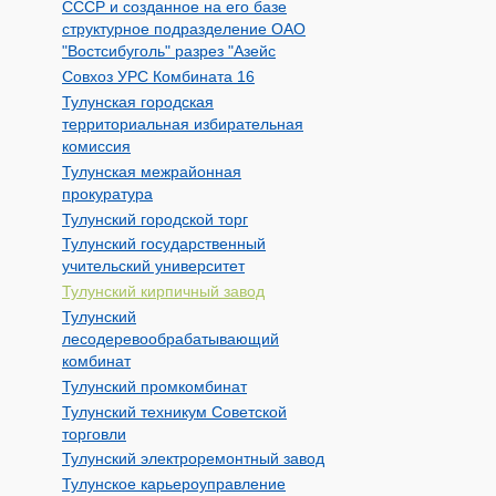
СССР и созданное на его базе
структурное подразделение ОАО
"Востсибуголь" разрез "Азейс
Совхоз УРС Комбината 16
Тулунская городская
территориальная избирательная
комиссия
Тулунская межрайонная
прокуратура
Тулунский городской торг
Тулунский государственный
учительский университет
Тулунский кирпичный завод
Тулунский
лесодеревообрабатывающий
комбинат
Тулунский промкомбинат
Тулунский техникум Советской
торговли
Тулунский электроремонтный завод
Тулунское карьероуправление