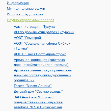
Информация
Муниципальные услуги
История предприятий
Научно-справочный аппарат
Администрация г. Тулуна
АО по добыче угля разрез Тулунский
АОЗТ "Ремстрой"
АОЗТ "Социальная сфера Сибири
г.Тулуна"
АООТ "Трест Востокпромстрой"
Архивная коллекция (заготовка
леса, стройматериалов, топлива)
Архивная коллекция документов по
личному составу ликвидированных
организаций
Газета "Знамя Ленина"
Детский дом "Свежие всходы"
ЗАО Автобаза № 5 и его
предшественники - Тулунская
автобаза № 5 и Бирюсинская