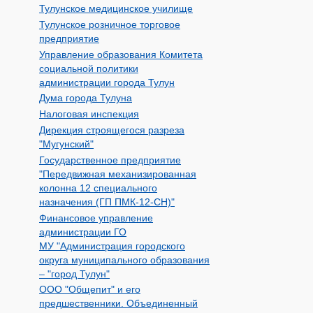
Тулунское медицинское училище
Тулунское розничное торговое
предприятие
Управление образования Комитета
социальной политики
администрации города Тулун
Дума города Тулуна
Налоговая инспекция
Дирекция строящегося разреза
"Мугунский"
Государственное предприятие
"Передвижная механизированная
колонна 12 специального
назначения (ГП ПМК-12-СН)"
Финансовое управление
администрации ГО
МУ "Администрация городского
округа муниципального образования
– "город Тулун"
ООО "Общепит" и его
предшественники. Объединенный