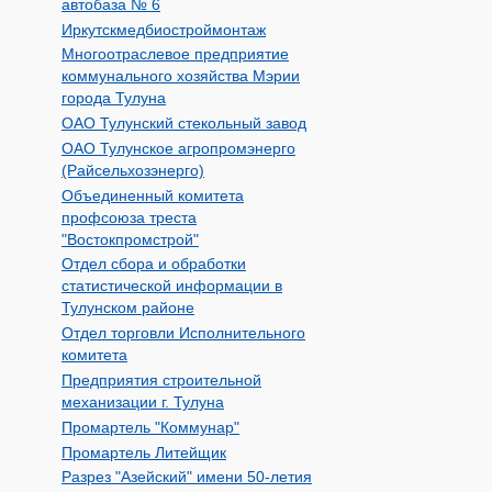
автобаза № 6
Иркутскмедбиостроймонтаж
Многоотраслевое предприятие
коммунального хозяйства Мэрии
города Тулуна
ОАО Тулунский стекольный завод
ОАО Тулунское агропромэнерго
(Райсельхозэнерго)
Объединенный комитета
профсоюза треста
"Востокпромстрой"
Отдел сбора и обработки
статистической информации в
Тулунском районе
Отдел торговли Исполнительного
комитета
Предприятия строительной
механизации г. Тулуна
Промартель "Коммунар"
Промартель Литейщик
Разрез "Азейский" имени 50-летия