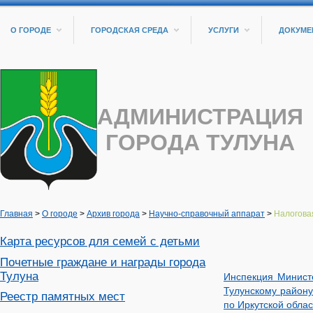
О ГОРОДЕ
ГОРОДСКАЯ СРЕДА
УСЛУГИ
ДОКУМЕ
АДМИНИСТРАЦИЯ
ГОРОДА ТУЛУНА
Главная
>
О городе
>
Архив города
>
Научно-справочный аппарат
>
Налогова
Карта ресурсов для семей с детьми
Почетные граждане и награды города
Тулуна
Инспекция Минист
Тулунскому район
Реестр памятных мест
по Иркутской обла