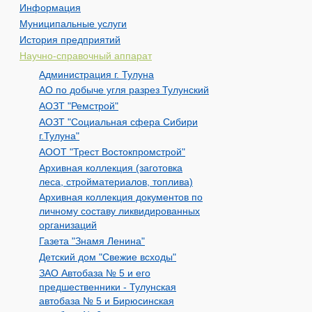
Информация
Муниципальные услуги
История предприятий
Научно-справочный аппарат
Администрация г. Тулуна
АО по добыче угля разрез Тулунский
АОЗТ "Ремстрой"
АОЗТ "Социальная сфера Сибири
г.Тулуна"
АООТ "Трест Востокпромстрой"
Архивная коллекция (заготовка
леса, стройматериалов, топлива)
Архивная коллекция документов по
личному составу ликвидированных
организаций
Газета "Знамя Ленина"
Детский дом "Свежие всходы"
ЗАО Автобаза № 5 и его
предшественники - Тулунская
автобаза № 5 и Бирюсинская