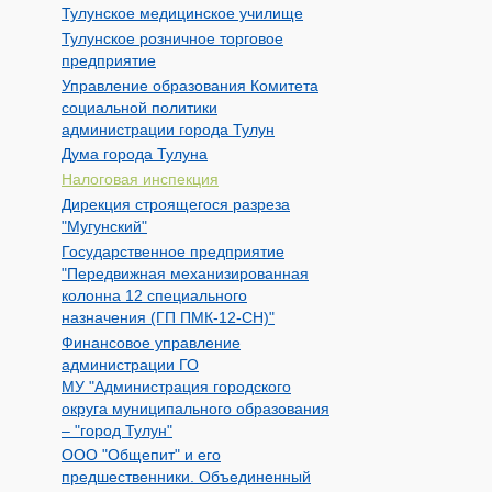
Тулунское медицинское училище
Тулунское розничное торговое
предприятие
Управление образования Комитета
социальной политики
администрации города Тулун
Дума города Тулуна
Налоговая инспекция
Дирекция строящегося разреза
"Мугунский"
Государственное предприятие
"Передвижная механизированная
колонна 12 специального
назначения (ГП ПМК-12-СН)"
Финансовое управление
администрации ГО
МУ "Администрация городского
округа муниципального образования
– "город Тулун"
ООО "Общепит" и его
предшественники. Объединенный