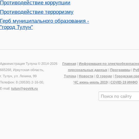
Противодействие коррупции
Противодействие терроризму
Герб муниципального образования -
"город Тулун"
Администрация Тулуна © 2014-
2026
Главная
|
Информация по электробезопасно
665268, Иркутская область,
персональных данных
|
Программы
|
Ру
г. Тулун, ул. Ленина, 99
Тулуна
|
Новости
|
О городе
|
Городская ср
Телефон: 8 (39530) 2-16-00,
ЧС июнь-июль 2019
|
COVID-19 ИНФО
E-mail:
tulun@govirk.ru