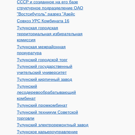
СССР и созданное на его базе
структурное подразделение ОАО
"Востсибуголь" разрез "Азейс
Совхоз УРС Комбината 16
Тулунская городская
территориальная избирательная
комиссия
Тулунская межрайонная
прокуратура
Тулунский городской торг
Тулунский государственный
учительский университет
Тулунский кирпичный завод
Тулунский
лесодеревообрабатывающий
комбинат
Тулунский промкомбинат
Тулунский техникум Советской
торговли
Тулунский электроремонтный завод
Тулунское карьероуправление